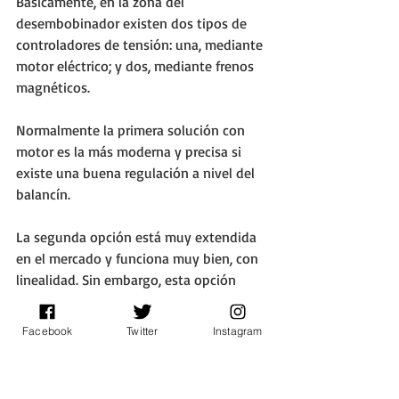
Básicamente, en la zona del 
desembobinador existen dos tipos de 
controladores de tensión: una, mediante 
motor eléctrico; y dos, mediante frenos 
magnéticos. 
Normalmente la primera solución con 
motor es la más moderna y precisa si 
existe una buena regulación a nivel del 
balancín. 
La segunda opción está muy extendida 
en el mercado y funciona muy bien, con 
linealidad. Sin embargo, esta opción 
presenta dos problemas: se tiene que 
hacer un mantenimiento de polvo 
Facebook
Twitter
Instagram
magnético en los frenos, ya que el 
sistema de frenado es como un imán 
que atrae un polvo magnético para 