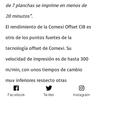
de 7 planchas se imprime en menos de 
20 minutos”.
El rendimiento de la Comexi Offset CI8 es 
otro de los puntos fuertes de la 
tecnología offset de Comexi. Su 
velocidad de impresión es de hasta 300 
m/min, con unos tiempos de cambio 
muy inferiores respecto otras 
tecnologías convencionales. Además, 
Facebook
Twitter
Instagram
proporciona la máxima flexibilidad 
combinando diferentes SKUs en una 
misma ejecución, lo que hace que se 
reduzcan los cambios y las mermas.