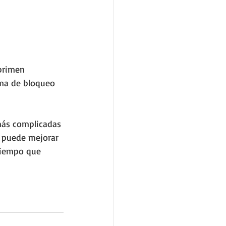
primen 
ema de bloqueo 
más complicadas 
2 puede mejorar 
 tiempo que 