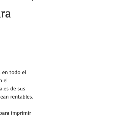
ara
 en todo el 
 el 
les de sus 
sean rentables.
para imprimir 