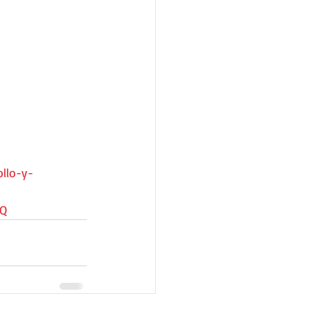
llo-y-
5Q