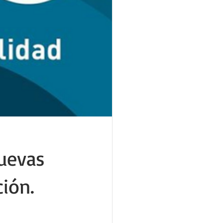
uevas 
ión.