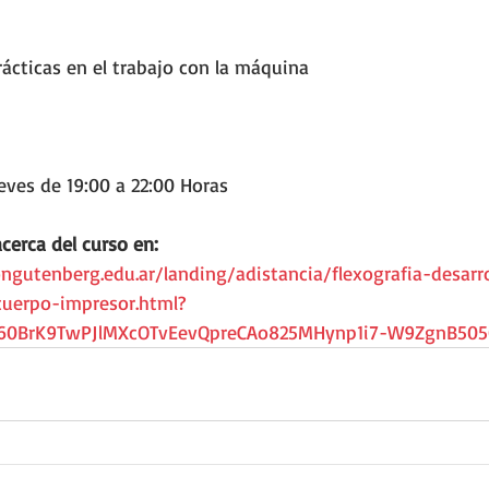
ácticas en el trabajo con la máquina 
eves de 19:00 a 22:00 Horas
cerca del curso en: 
gutenberg.edu.ar/landing/adistancia/flexografia-desarro
cuerpo-impresor.html?
860BrK9TwPJlMXcOTvEevQpreCAo825MHynp1i7-W9ZgnB50