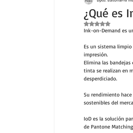
¿Qué es 
Obtuvo NaN de 5 estr
Ink-on-Demand es un 
Es un sistema limpio 
impresión. 
Elimina las bandejas 
tinta se realizan en 
desperdiciado. 
Su rendimiento hace 
sostenibles del merc
IoD es la solución pa
de Pantone Matching