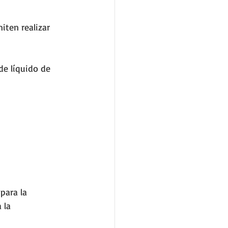
iten realizar 
e líquido de 
para la 
 la 