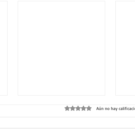
Obtuvo 0 de 5 estrellas.
Aún no hay calificac