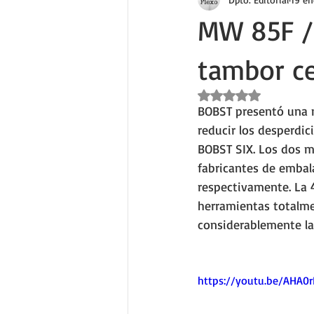
MW 85F / 
tambor ce
Obtuvo NaN de 5 estr
BOBST presentó una n
reducir los desperdi
BOBST SIX. Los dos m
fabricantes de embala
respectivamente. La 
herramientas totalme
considerablemente la
https://youtu.be/AHA